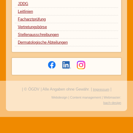
JDDG
Leitlinien
Facharztprüfung
Vertretungsbörse
Stellenausschreibungen
Dermatologische Abteilungen
| © ÖGDV | Alle Angaben ohne Gewähr. |
|
Impressum
Webdesign | Content management | Webmaster:
bach-design